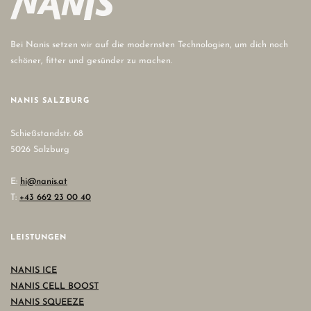
Bei Nanis setzen wir auf die modernsten Technologien, um dich noch
schöner, fitter und gesünder zu machen.
NANIS SALZBURG
Schießstandstr. 68
5026 Salzburg
E:
hi@nanis.at
T:
+43 662 23 00 40
LEISTUNGEN
NANIS ICE
NANIS CELL BOOST
NANIS SQUEEZE