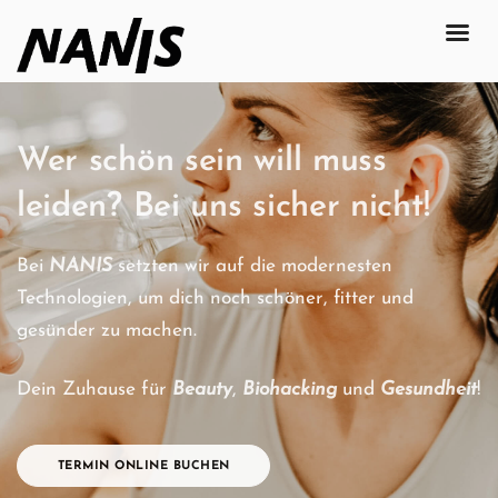
Wer schön sein will muss
leiden? Bei uns sicher nicht!
Bei
NANIS
setzten wir auf die modernesten
Technologien, um dich noch schöner, fitter und
gesünder zu machen.
Dein Zuhause für
Beauty
,
Biohacking
und
Gesundheit
!
TERMIN ONLINE BUCHEN